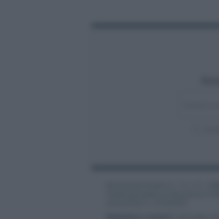
Rest
Acco
Informazione Fiscale S.r.l. - P.I. / C.F.: 1
Testata giornalistica iscritta presso il Tr
Iscrizione ROC n. 31534/2018
Redazione e contatti
|
Informativa sul