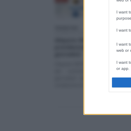
I want t
purpose
Tommaso Gavi
-
I want 
GIORNALISTI PROFESSIONISTI E PUBBLICI
Aliquote INPGI 2021: i contrib
I want t
previdenziali a carico dei
web or d
giornalisti
I want t
Aliquote INPGI 2021, qual è la perc
or app.
dei contributi previdenziali
giornalisti devono pagare? Influi
I want t
condizione di lavoro dei (…)
I want t
authenti