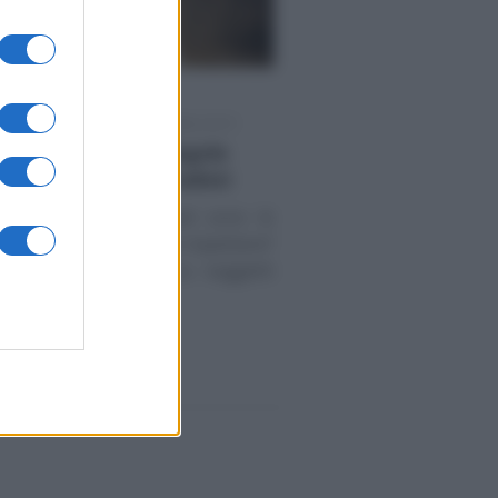
-
TI PROFESSIONISTI E PUBBLICISTI
 come funziona? Regole
revidenza dei giornalisti
nziona l’Inpgi e quali sono le
he i giornalisti devono rispettare?
tte le informazioni su soggetti
 (…)