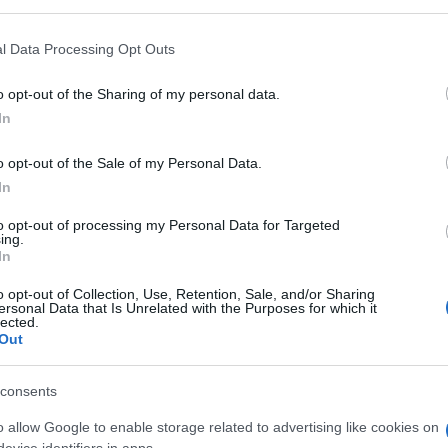
 that may further disclose it to other third parties.
 that this website/app uses one or more Google services and may gath
l Data Processing Opt Outs
including but not limited to your visit or usage behaviour. You may click 
Daniela Marmugi
/
Francesco Rodorigo
-
Francesco 
 to Google and its third-party tags to use your data for below specifi
STI
GIORNALISTI PROFESSIONISTI E PUBBLICISTI
GIORNALIS
o opt-out of the Sharing of my personal data.
ogle consent section.
Esame di Stato giornalisti
Giornal
In
professionisti 2025: requisiti e
tutela 
istruzioni per l’accesso
infortu
o opt-out of the Sale of my Personal Data.
obbligh
In
mette a
Quali sono i passaggi da seguire per
: dalla
diventare giornalista professionista? Una
La tutel
to opt-out of processing my Personal Data for Targeted
ing.
imborsi
breve guida su modalità, requisiti e iter da
1° genn
In
seguire per accedere (…)
professi
dicembr
o opt-out of Collection, Use, Retention, Sale, and/or Sharing
ersonal Data that Is Unrelated with the Purposes for which it
lected.
Out
14 SETTEMBRE 2017
23 APRIL
consents
o allow Google to enable storage related to advertising like cookies on
evice identifiers in apps.