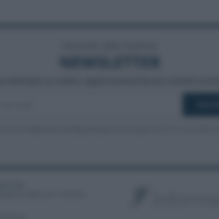
Iscriviti alla nostra
NEWSLETTER
a informato su notizie, aggiornamenti fiscali e moduli scarica
nsento al
trattamento dei dati personali
ai sensi degli articoli 13-14 del GDPR 2
3886391005
ibunale di Velletri al n° 14/2018
|
la Privacy