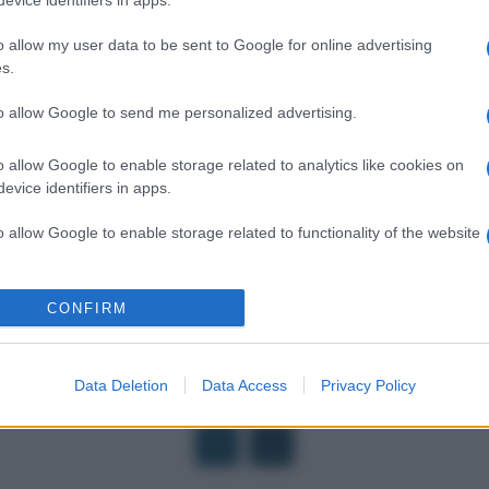
o allow my user data to be sent to Google for online advertising
s.
Redazione
-
Redazione
to allow Google to send me personalized advertising.
STI
GIORNALISTI PROFESSIONISTI E PUBBLICISTI
GIORNALIS
uti
Quanto guadagna un giornalista?
INPGI:
o allow Google to enable storage related to analytics like cookies on
sulla p
Quanto guadagna un giornalista?
evice identifiers in apps.
Stipendio differente per lavoratori
Come fu
o allow Google to enable storage related to functionality of the website
entuale
dipendenti di aziende o freelance, con
regole c
 che i
redditi molto alti per giornalisti Sky (…)
Ecco tu
sce la
obbligati
o allow Google to enable storage related to personalization.
CONFIRM
o allow Google to enable storage related to security, including
cation functionality and fraud prevention, and other user protection.
Data Deletion
Data Access
Privacy Policy
1
2