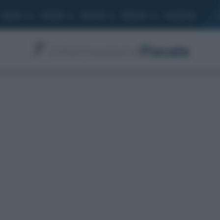
Lavoro
Moduli
Società
Bilancio
Academy