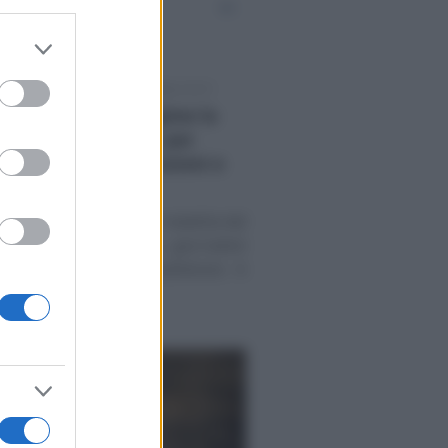
er and store
to grant or
Rodorigo
-
ed purposes
TI PROFESSIONISTI E PUBBLICISTI
isti: dal 2024 a regime la
assicurativa INAIL per
ni e malattia, istruzioni e
i
a INAIL per infortuni e malattia dal
aio 2024 è estesa a giornalisti
onisti, praticanti e pubblicisti. A
e termina (…)
E 2017