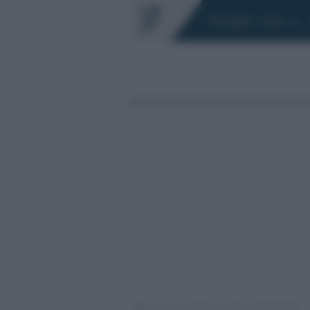
Chi siamo
Fisco
/
/
Lavoro
Ordini e casse professionali