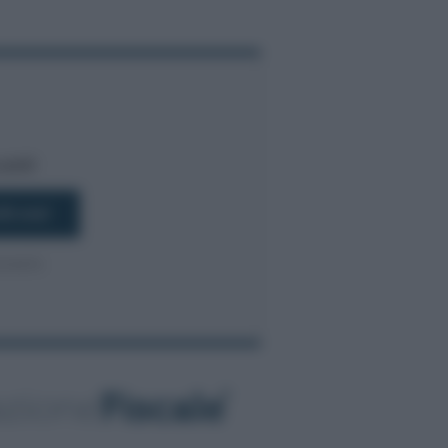
bili!
016/679.