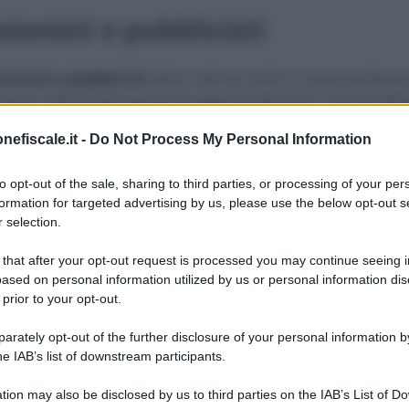
sionisti e pubblicisti
ionisti e pubblicisti
della rubrica ordini e casse profession
rovare interessanti guide ed approfondimenti sulla profes
te allo stesso tempo, soprattutto nell’era di Internet e de
nefiscale.it -
Do Not Process My Personal Information
adro normativo e di sistema completo sulla professione di
uale percorso di studi seguire e quali sono le regole per 
to opt-out of the sale, sharing to third parties, or processing of your per
formation for targeted advertising by us, please use the below opt-out s
rilevanti dell’informazione digitale: dall’utilizzo delle nu
 selection.
qualità dell’informazione (non solo digitale).
 that after your opt-out request is processed you may continue seeing i
ased on personal information utilized by us or personal information dis
 prior to your opt-out.
2 SETTEMBRE 2025
7 DICEMB
rately opt-out of the further disclosure of your personal information by
he IAB’s list of downstream participants.
tion may also be disclosed by us to third parties on the IAB’s List of 