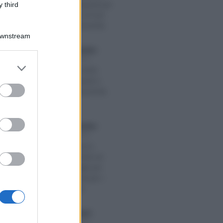
Zes, nuovi requisiti per
 third
le assunzioni al Sud:
importo e domanda
Downstream
Anna Maria D’Andrea
-
O 2020
LEGGI E PRASSI
er and store
Bonus bebè 2020:
to grant or
importo, requisiti e
ed purposes
come fare domanda
INPS
Anna Maria D’Andrea
-
BRE 2025
LEGGI E PRASSI
Il DdL IA arriva in
Gazzetta. Novità sul
lavoro, obblighi per
aziende e limiti per i
professionisti
Giuseppe Guarasci
-
2025
LEGGI E PRASSI