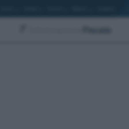
Lavoro
Moduli
Società
Bilancio
Academy