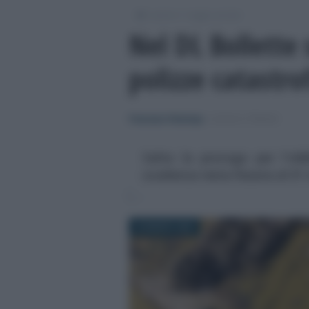
/
/
Lavoro
Leggi e prassi
Nel DL Bollette 
polizze catastrof
Francesco Rodorigo
-
LEGGI E PRASSI
Salta la proroga per l'obb
scadenza resta fissata al 3
26 MARZO 2025