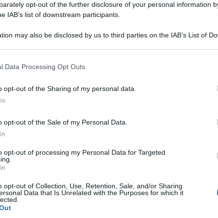
rately opt-out of the further disclosure of your personal information by
ontenuta in un emendamento al testo di
he IAB’s list of downstream participants.
ecreto Bollette
, ma la posta è stata
tion may also be disclosed by us to third parties on the IAB’s List of 
 commissione Attività produttive alla
 that may further disclose it to other third parties.
17 FEBBRAI
 that this website/app uses one or more Google services and may gath
l Data Processing Opt Outs
including but not limited to your visit or usage behaviour. You may click 
 to Google and its third-party tags to use your data for below specifi
a la proroga delle
o opt-out of the Sharing of my personal data.
ogle consent section.
In
o opt-out of the Sale of my Personal Data.
26 SETTEM
in legge del
decreto Bollette
e questa
In
 novità su alcune attese misure previste
to opt-out of processing my Personal Data for Targeted
ing.
i al testo.
In
one Attività produttive alla
Camera
,
o opt-out of Collection, Use, Retention, Sale, and/or Sharing
ersonal Data that Is Unrelated with the Purposes for which it
lected.
 modifica del bonus elettrodomestici e la
Out
25 APRILE 
ali prenotate nel 2024.