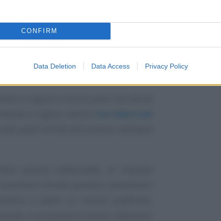
CONFIRM
Data Deletion
Data Access
Privacy Policy
rare in vigore lo scorso anno ma che ad
entrata in vigore, ancora
non libera dai
tutti quelli iscritti alla sezione ordinaria
ella polizza catastrofale, le imprese
ontributi a fondo perduto, sovvenzioni
nziario a valere su risorse pubbliche,
eviste in occasione di eventi calamitosi