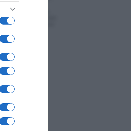
Artigiani e
commercianti:
agevolazioni INPS
2025 finalmente
operative