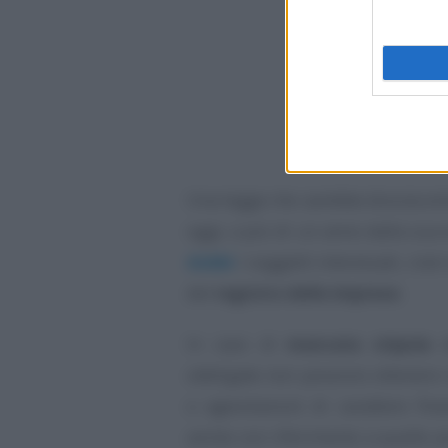
Una legge che sarebbe dovuta ent
oggi, a più di un anno dalla sua 
dubbi
i soggetti interessati, cioè 
del
registro delle imprese
.
In caso di
mancata stipula
d
obbligate non possono ottenere c
o agevolazioni di carattere fina
anche con riferimento a quelle pr