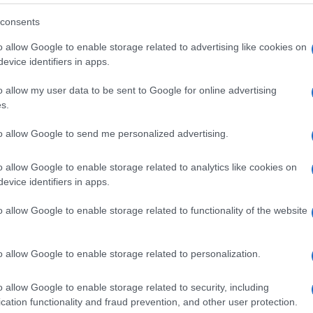
consents
o
inammissibile
è anche l’emendamento
o allow Google to enable storage related to advertising like cookies on
 di rinviare di sette mesi, fino al
31
evice identifiers in apps.
e di
assicurazione
contro le
catastrofi
o allow my user data to be sent to Google for online advertising
s.
à alcuna
proroga
per il termine, che il
to allow Google to send me personalized advertising.
al
31 marzo 2025
.
o allow Google to enable storage related to analytics like cookies on
evice identifiers in apps.
sono tenute a stipulare una
polizza
o allow Google to enable storage related to functionality of the website
ntro le
calamità naturali
come eventi
o allow Google to enable storage related to personalization.
o allow Google to enable storage related to security, including
cation functionality and fraud prevention, and other user protection.