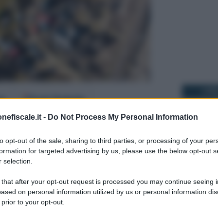
I PI
er
Fonti Preferite
nefiscale.it -
Do Not Process My Personal Information
21 MARZO 2
ine per la stipula di una
polizza
to opt-out of the sale, sharing to third parties, or processing of your per
formation for targeted advertising by us, please use the below opt-out s
 selection.
cata e resta quella del
31 marzo 2025
.
 that after your opt-out request is processed you may continue seeing i
ovranno assicurarsi contro i rischi da
ased on personal information utilized by us or personal information dis
22 MAGGIO 
 prior to your opt-out.