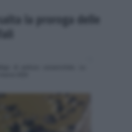
salta la proroga delle
ali
ligo di polizza catastrofale. La
1 marzo 2025