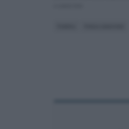
e catastrofali.
Pubblico
Polizza catastrofale