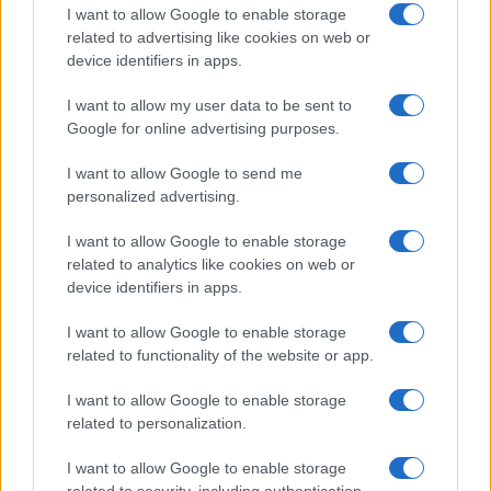
I want to allow Google to enable storage
related to advertising like cookies on web or
device identifiers in apps.
Iscriviti alla nostra
NEWSLETTER
I want to allow my user data to be sent to
Google for online advertising purposes.
Resta informato su notizie, aggiornamenti fiscali
I want to allow Google to send me
e moduli scaricabili!
personalized advertising.
I want to allow Google to enable storage
related to analytics like cookies on web or
device identifiers in apps.
I want to allow Google to enable storage
Acconsento al
trattamento dei dati personali
ai sensi degli
related to functionality of the website or app.
articoli 13-14 del GDPR 2016/679.
I want to allow Google to enable storage
related to personalization.
I want to allow Google to enable storage
Informazione Fiscale S.r.l. - P.I. / C.F.: 13886391005