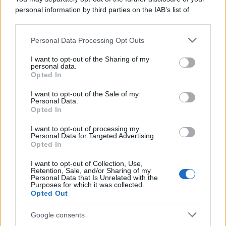
Iscriviti alla Newsletter gratuita di
personal information by third parties on the IAB’s list of
Informazione Fiscale
downstream participants.
Una buona fonte dalla quale aggiornarsi,
Personal Data Processing Opt Outs
This information may also be disclosed by us to third parties
obiettiva, gratuita e che non farà mai clickbaiting!
on the IAB’s List of Downstream Participants that may further
I want to opt-out of the Sharing of my
disclose it to other third parties.
personal data.
Opted In
Please note that this website/app uses one or more Google
services and may gather and store information including but
I want to opt-out of the Sale of my
Personal Data.
not limited to your visit or usage behaviour. You may click to
Opted In
grant or deny consent to Google and its third-party tags to
Acconsento al
trattamento dei dati personali
ai sensi
use your data for below specified purposes in below Google
degli articoli 13-14 del GDPR 2016/679.
I want to opt-out of processing my
consent section.
Personal Data for Targeted Advertising.
Opted In
I want to opt-out of Collection, Use,
Retention, Sale, and/or Sharing of my
Personal Data that Is Unrelated with the
Purposes for which it was collected.
Opted Out
Pubblico
Google consents