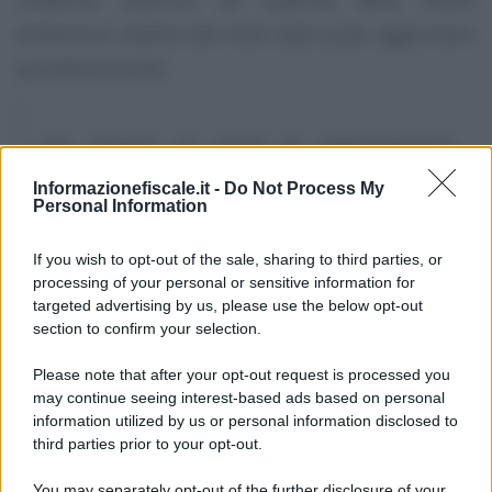
preferenze relative alle fonti dalle quali aggiornarvi
quotidianamente.
Per ricevere via email gli aggiornamenti
gratuiti di Informazione Fiscale in materia di
Informazionefiscale.it -
Do Not Process My
Personal Information
ultime agevolazioni e novità fiscali e del
lavoro, lettrici e lettori interessati possono
If you wish to opt-out of the sale, sharing to third parties, or
processing of your personal or sensitive information for
iscriversi gratuitamente alla nostra
targeted advertising by us, please use the below opt-out
newsletter
, un aggiornamento gratuito al
section to confirm your selection.
giorno via email dal lunedì alla domenica
Please note that after your opt-out request is processed you
alle 13.00
may continue seeing interest-based ads based on personal
information utilized by us or personal information disclosed to
third parties prior to your opt-out.
You may separately opt-out of the further disclosure of your