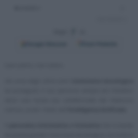
Segui
su
Google
Discover
Fonti Preferite
Care Lettrici, Cari Lettori,
nel corso degli ultimi anni l’
evoluzione tecnologica
ha proseguito il suo percorso sempre più frenetico
verso una nuova era, caratterizzata dal massiccio
utilizzo, a tutti i livelli, dell’
Intelligenza Artificiale
.
Il
panorama informativo e formativo
non è esente
da questa grande rivoluzione tecnologica, con tutta la