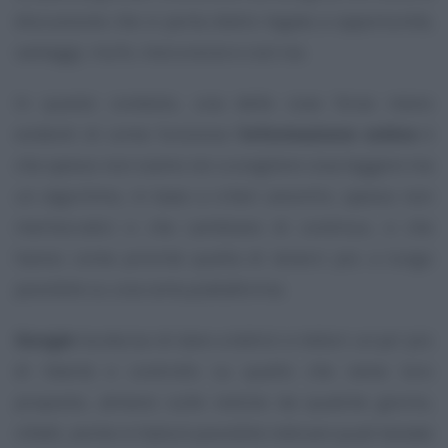
discussione che si porta dietro legata a opportunità,
vantaggi, rischi, insicurezze e così via.
In questo contesto, una delle cose forse meno
evidenti di come funziona l’
informazione online
è
che spesso non siamo noi a scegliere cosa leggere ma
un algoritmo, in base a criteri anonimi, spesso non
meritocratici e che cambiano di continuo, e che
hanno come priorità quella di tenerci più a lungo
possibile su una certa piattaforma.
Google
ha deciso di dare a lettrici e lettori un po’ più
di libertà e controllo su quello che viene loro
proposto, almeno sulle notizie: da qualche giorno,
infatti, anche in Italia è possibile indicare quali testate