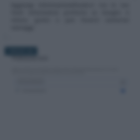
Aggiungi Informazionefiscale.it tra le tue
fonti informative preferite su Google: è
veloce, gratis e può fornirti numerosi
vantaggi
5 MAGGIO 2026