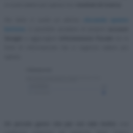
si vuole vedere più spesso tra i
risultati di ricerca
.
Per farlo ci vuole un attimo:
cliccando questo
bottone
, è possibile accedere al proprio
account
Google
e aggiungere
Informazione Fiscale
tra le
fonti di informazione che si vogliono vedere più
spesso.
Un piccolo gesto che per noi vale molto
: una
conferma ulteriore ed esplicita delle Vostre