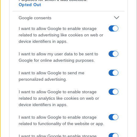
marzo per gli incentivi MIMIT
Opted Out
Google consents
I want to allow Google to enable storage
related to advertising like cookies on web or
device identifiers in apps.
Iscriviti alla nostra
NEWSLETTER
I want to allow my user data to be sent to
Google for online advertising purposes.
Resta informato su notizie, aggiornamenti fiscali
I want to allow Google to send me
e moduli scaricabili!
personalized advertising.
I want to allow Google to enable storage
related to analytics like cookies on web or
device identifiers in apps.
I want to allow Google to enable storage
Acconsento al
trattamento dei dati personali
ai sensi degli
related to functionality of the website or app.
articoli 13-14 del GDPR 2016/679.
I want to allow Google to enable storage