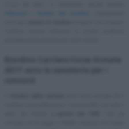
l’inizio dei lavori in Parlamento, poiché saranno
ridiscussi i termini del riordino
, considerando
anche gli
schemi di riordino
proposti dai sindacati.
Tuttavia, occorre chiarezza su questa sanatoria,
potrebbe essere decisiva per molti militari.
Riordino Carriere Forze Armate
2017: ecco la sanatoria per i
concorsi
Il
riordino delle carriere
nelle Forze Armate 2017
contiene una sanatoria per i concorsi fatti, non vinti o
attesi dai militari
a partire dal 1995
. Tutti gli
arruolati con la Legge n. 958/86, chiamati non troppo