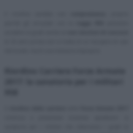
Il riordino sarebbe così
compromesso
, proprio
perché gli arruolati con la
Legge 958
potranno
accedere ai gradi anche se
non vincitori di concorsi
di 20 anni prima; non si tratta di un recupero di casi
sfortunati, ma di una manovra impropria.
Riordino Carriere Forze Armate
2017: la sanatoria per i militari
958
Il
riordino delle carriere
nelle
Forze Armate 2017
continua a presentare sorprese sgradevoli: la
sanatoria per i militari che otterranno i gradi di