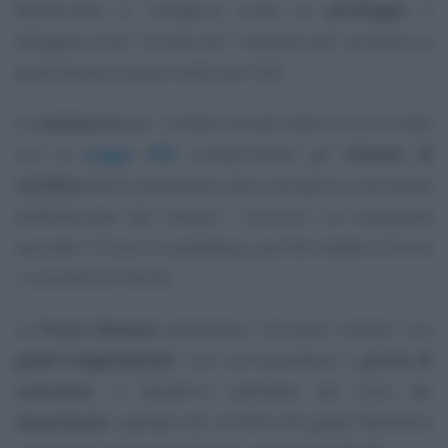
Maresciallo si configura come un
privilegio
; il
delegato Cocer ricorda che i requisiti per accedere ai
gradi devono essere validi per tutti.
La
sanatoria
per i militari entrati nelle Forze Armate
con la
Legge 958
compromette gli
schemi di
riordino
finora presentati, oltre che aprire una strada
preferenziale per evitare i concorsi. La situazione
secondo il Cocer è scandalosa, poiché manda in fumo
il concetto di merito.
La
Forze Armate
potrebbero ritrovarsi militari con
gradi inappropriati
, non corrispondenti a
prove di
concorso
: il beneficio cadrebbe dal cielo dei
favoritismi
, avallato dal riordino dei gradi. Restiamo