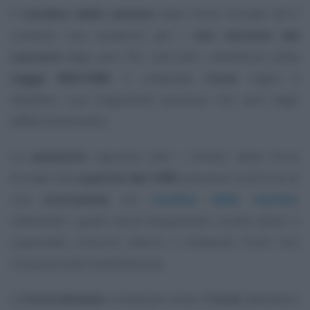
Il
riordino delle carriere
nelle Forze Armate 2017
contiene una sanatoria per i
non vincitori dei
concorsi
degli anni ’90, cioè tutti i beneficiari della
Legge 958/1986
. Il sindacato
Cocer
riapre il
dibattito: una singolarità assoluta, che avrà degli
effetti drammatici.
La
sanatoria
riguarda tutti i militari delle Forze
Armate che
a partire dal 1995
potranno usufruire di
una
scorciatoia
nel
riordino delle carriere
,
ottenendo i gradi senza frequentare scuole allievi o
superando concorsi interni; il sindacato Cocer non
rinuncerà alla mobilitazione.
Le
Forze Armate
e sindacati come il
Cocer
attendono