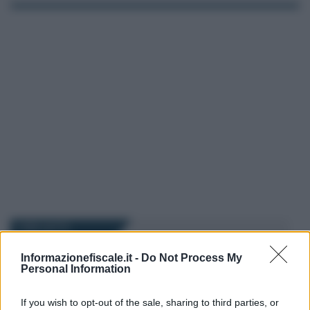
I PIÙ LETTI
Informazionefiscale.it -
Do Not Process My
Anna Maria D’Andrea
-
Personal Information
19 LUGLIO 2017
FORZE ARMATE
Concorso Polizia di Stato
If you wish to opt-out of the sale, sharing to third parties, or
2017, date prova scritta in