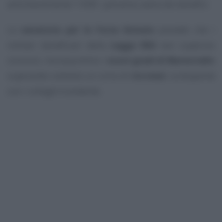
amichevolmente “i 958”, potranno avere dei benefici.
La
sanatoria per le Forze Armate
prevede che i
militari beneficiari della
Legge 958
non superino
concorsi, ma acquistino i
nuovi gradi di Maresciallo
superando soltanto un corso di
tre mesi
. La disparità
con i colleghi è evidente.