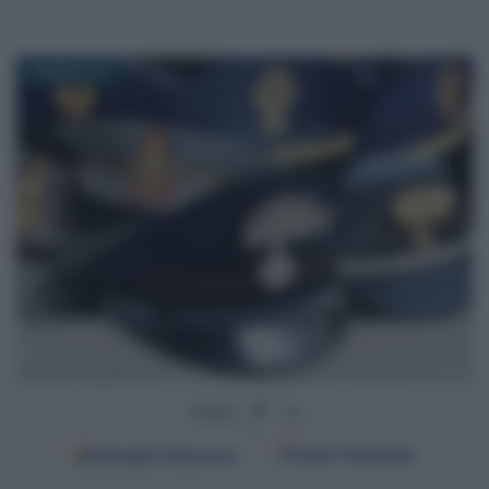
8 MARZO 2017
Segui
su
Google
Discover
Fonti Preferite