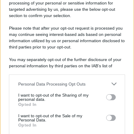
processing of your personal or sensitive information for
Gazzetta Ufficiale
targeted advertising by us, please use the below opt-out
section to confirm your selection.
Alessio Mauro
-
FORZE ARMATE
23 AGOSTO 2017
Please note that after your opt-out request is processed you
Concorso Marina Militare,
may continue seeing interest-based ads based on personal
bando 1.920 VFP1 2018:
information utilized by us or personal information disclosed to
domanda e requisiti
third parties prior to your opt-out.
You may separately opt-out of the further disclosure of your
Giuseppe Guarasci
-
personal information by third parties on the IAB’s list of
13 MARZO 2017
FORZE ARMATE
downstream participants.
Ufficiale: bonus 80 euro
forze armate in busta paga.
Personal Data Processing Opt Outs
This information may also be disclosed by us to third parties
Ecco da quando
on the IAB’s List of Downstream Participants that may further
I want to opt-out of the Sharing of my
disclose it to other third parties.
personal data.
Opted In
Please note that this website/app uses one or more Google
Alessio Mauro
-
FORZE ARMATE
20 AGOSTO 2019
services and may gather and store information including but
I want to opt-out of the Sale of my
NoiPA, cedolino Forze
Personal Data.
not limited to your visit or usage behaviour. You may click to
Armate e Polizia: ad agosto il
Opted In
grant or deny consent to Google and its third-party tags to
bonus defiscalizzazione
use your data for below specified purposes in below Google