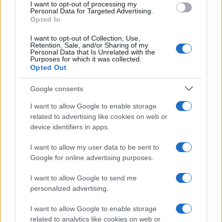
I want to opt-out of processing my
consent section.
Personal Data for Targeted Advertising.
Opted In
Alessio Mauro
-
FORZE ARMATE
29 AGOSTO 2025
Bonus IRPEF più basso nel
I want to opt-out of Collection, Use,
Retention, Sale, and/or Sharing of my
2025 per Forze Armate e di
Personal Data that Is Unrelated with the
Polizia
Purposes for which it was collected.
Opted Out
Google consents
I want to allow Google to enable storage
related to advertising like cookies on web or
device identifiers in apps.
Iscriviti alla nostra
NEWSLETTER
I want to allow my user data to be sent to
Google for online advertising purposes.
Resta informato su notizie, aggiornamenti fiscali
I want to allow Google to send me
e moduli scaricabili!
personalized advertising.
I want to allow Google to enable storage
related to analytics like cookies on web or