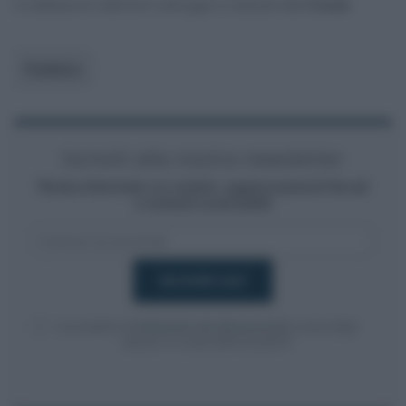
in attesa di ulteriori sviluppi o notizie dal
Cocer
.
Pubblico
Iscriviti alla nostra newsletter
Resta informato su notizie, aggiornamenti fiscali
e moduli scaricabili!
Acconsento al
trattamento dei dati personali
ai sensi degli
articoli 13-14 del GDPR 2016/679.