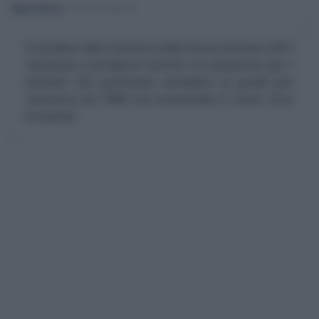
Diego Denora
-
FORZE ARMATE
Il riordino dell carriere nelle Forze Armate 2017
continua a produrre novità: la sanatoria per i
militari che potevano accedere ai gradi per
concorso nel 1995 sta scuotendo il Cocer. Ecco
la novità