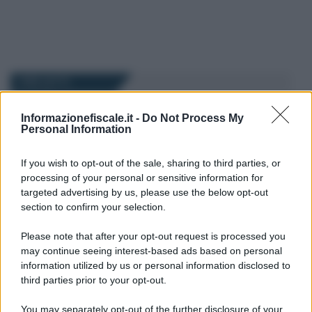
I PIÙ LETTI
Informazionefiscale.it -
Do Not Process My
Anna Maria D’Andrea
-
1 OTTOBRE 2025
Personal Information
DICHIARAZIONE DEI REDDITI
Concordato 2025/2026:
numeri più bassi del previsto
If you wish to opt-out of the sale, sharing to third parties, or
processing of your personal or sensitive information for
targeted advertising by us, please use the below opt-out
section to confirm your selection.
Francesco Oliva
-
13 OTTOBRE 2022
DICHIARAZIONE DEI REDDITI
Please note that after your opt-out request is processed you
Attenzione all’effetto
may continue seeing interest-based ads based on personal
recapture dell’ACE
information utilized by us or personal information disclosed to
third parties prior to your opt-out.
Francesco Oliva
-
You may separately opt-out of the further disclosure of your
28 NOVEMBRE 2025